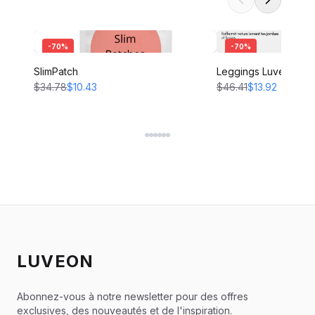
-
70
%
-
70
%
SlimPatch
Leggings Luveon
$34.78
$10.43
$46.41
$13.92
LUVEON
Abonnez-vous à notre newsletter pour des offres
exclusives, des nouveautés et de l'inspiration.