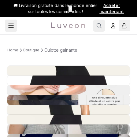
🚚 Livraison gratuite dans le monde entier
Acheter
✕
sur toutes les commandes !
maintenant
Culotte gainante
Home
Boutique