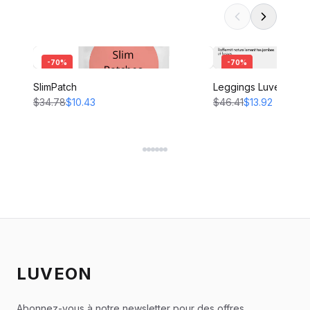
-
70
%
-
70
%
SlimPatch
Leggings Luveon
$34.78
$10.43
$46.41
$13.92
LUVEON
Abonnez-vous à notre newsletter pour des offres